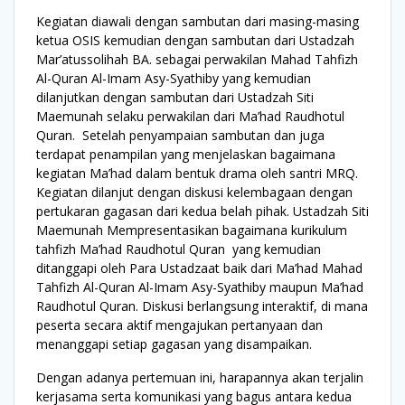
Kegiatan diawali dengan sambutan dari masing-masing
ketua OSIS kemudian dengan sambutan dari Ustadzah
Mar’atussolihah BA. sebagai perwakilan Mahad Tahfizh
Al-Quran Al-Imam Asy-Syathiby yang kemudian
dilanjutkan dengan sambutan dari Ustadzah Siti
Maemunah selaku perwakilan dari Ma’had Raudhotul
Quran. Setelah penyampaian sambutan dan juga
terdapat penampilan yang menjelaskan bagaimana
kegiatan Ma’had dalam bentuk drama oleh santri MRQ.
Kegiatan dilanjut dengan diskusi kelembagaan dengan
pertukaran gagasan dari kedua belah pihak. Ustadzah Siti
Maemunah Mempresentasikan bagaimana kurikulum
tahfizh Ma’had Raudhotul Quran yang kemudian
ditanggapi oleh Para Ustadzaat baik dari Ma’had Mahad
Tahfizh Al-Quran Al-Imam Asy-Syathiby maupun Ma’had
Raudhotul Quran. Diskusi berlangsung interaktif, di mana
peserta secara aktif mengajukan pertanyaan dan
menanggapi setiap gagasan yang disampaikan.
Dengan adanya pertemuan ini, harapannya akan terjalin
kerjasama serta komunikasi yang bagus antara kedua