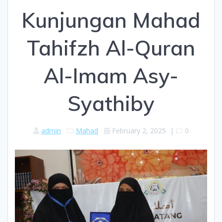
Kunjungan Mahad
Tahifzh Al-Quran
Al-Imam Asy-
Syathiby
admin
Mahad
February 2, 2025
|
0