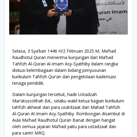
Selasa, 3 Sya’ban 1446 H/2 Februari 2025 M, Ma’had
Raudhotul Quran menerima kunjungan dari Ma’had
Tahfizh Al-Quran Al-Imam Asy-Syathiby dalam rangka
diskusi kelembagaan dalam bidang penyusunan
kurikulum Tahfizh Qur’an dan pengelolaan kaderisasi
tenaga pendidik.
Dalam kunjungan tersebut, hadir Ustadzah
Mar’atussolihah BA., selaku wakil ketua bagian kurikulum
tahfizh akhwat dan para usatdzaat dari Mahad Tahfizh
Al-Quran Al-Imam Asy-Syathiby. Rombongan disambut di
Aula Ma’had Raudhotul Quran Banat dengan hangat
oleh semua jajaran Ma’had yaitu para ustadzaat dan
para santri MRQ.