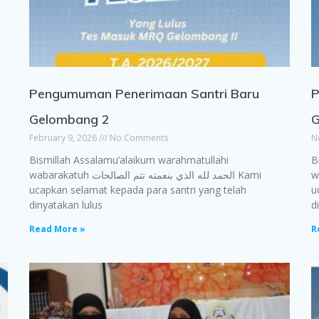
Pengumuman Penerimaan Santri Baru
P
Gelombang 2
G
February 9, 2026
No Comments
N
Bismillah Assalamu’alaikum warahmatullahi
B
wabara
wabarakatuh الحمد لله الذي بنعمته تتم الصالحات Kami
ucapkan selamat kepada para santri yang telah
u
dinyatakan lulus
d
Read More »
R