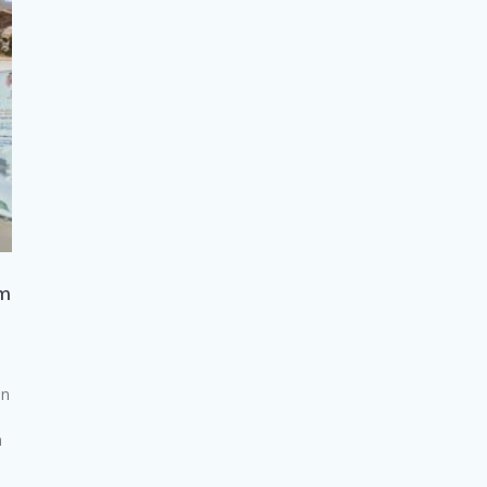
im
in
h