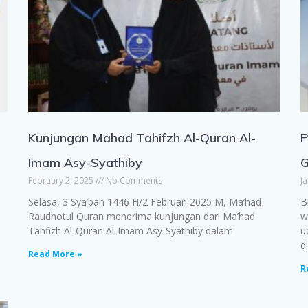
N
Kunjungan Mahad Tahifzh Al-Quran Al-
P
Imam Asy-Syathiby
G
February 2, 2025
No Comments
J
Selasa, 3 Sya’ban 1446 H/2 Februari 2025 M, Ma’had
B
Raudhotul Quran menerima kunjungan dari Ma’had
wabara
Tahfizh Al-Quran Al-Imam Asy-Syathiby dalam
u
d
Read More »
R