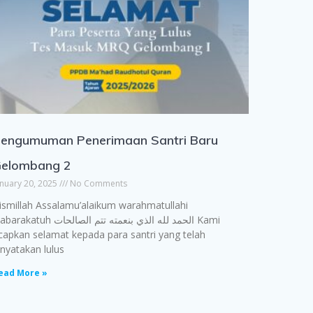
engumuman Penerimaan Santri Baru
elombang 2
anuary 20, 2025
No Comments
ismillah Assalamu’alaikum warahmatullahi
katuh الحمد لله الذي بنعمته تتم الصالحات Kami
capkan selamat kepada para santri yang telah
inyatakan lulus
ead More »