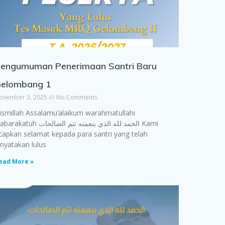
engumuman Penerimaan Santri Baru
elombang 1
ovember 3, 2025
No Comments
ismillah Assalamu’alaikum warahmatullahi
katuh الحمد لله الذي بنعمته تتم الصالحات Kami
capkan selamat kepada para santri yang telah
inyatakan lulus
ead More »